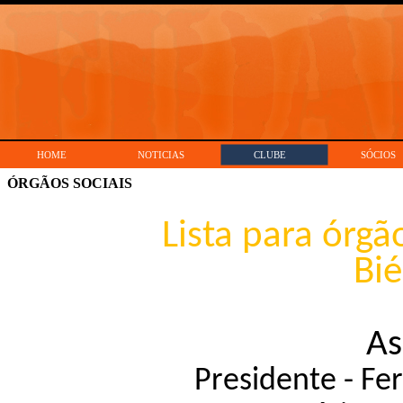
HOME
NOTICIAS
CLUBE
SÓCIOS
ÓRGÃOS SOCIAIS
Lista para órgã
Bi
As
Presidente - Fe